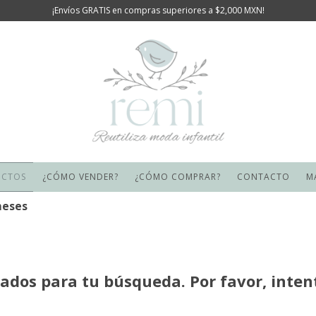
¡Envíos GRATIS en compras superiores a $2,000 MXN!
UCTOS
¿CÓMO VENDER?
¿CÓMO COMPRAR?
CONTACTO
M
meses
dos para tu búsqueda. Por favor, intenta