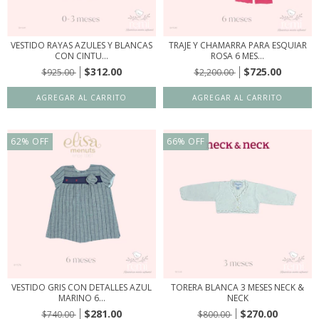
VESTIDO RAYAS AZULES Y BLANCAS
TRAJE Y CHAMARRA PARA ESQUIAR
CON CINTU...
ROSA 6 MES...
$312.00
$725.00
$925.00
$2,200.00
62
%
OFF
66
%
OFF
VESTIDO GRIS CON DETALLES AZUL
TORERA BLANCA 3 MESES NECK &
MARINO 6...
NECK
$281.00
$270.00
$740.00
$800.00