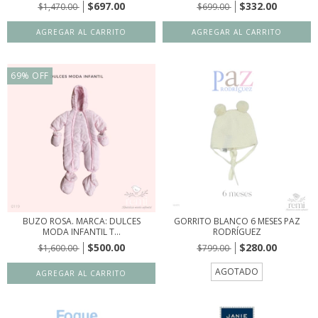
$697.00
$332.00
$1,470.00
$699.00
69
%
OFF
BUZO ROSA. MARCA: DULCES
GORRITO BLANCO 6 MESES PAZ
MODA INFANTIL T...
RODRÍGUEZ
$500.00
$280.00
$1,600.00
$799.00
AGOTADO