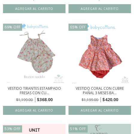
69
%
OFF
65
%
OFF
VESTIDO TIRANTES ESTAMPADO
VESTIDO CORAL CON CUBRE
FRESAS CON CU...
PAÑAL 3 MESES BA...
$368.00
$420.00
$1,199.00
$1,199.00
53
%
OFF
51
%
OFF