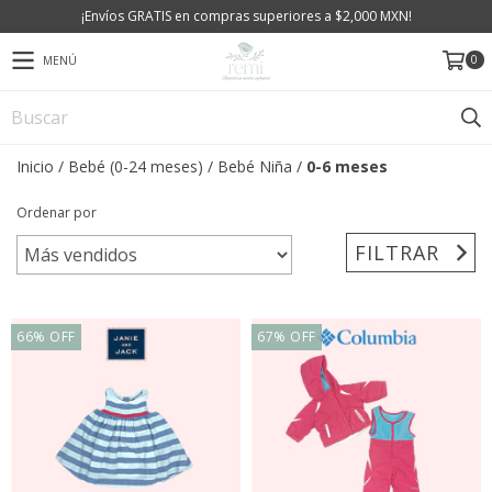
¡Envíos GRATIS en compras superiores a $2,000 MXN!
0
MENÚ
Inicio
/
Bebé (0-24 meses)
/
Bebé Niña
/
0-6 meses
Ordenar por
FILTRAR
66
%
OFF
67
%
OFF