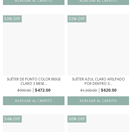
53
%
OFF
52
%
OFF
SUÉTER DE PUNTO COLOR BEIGE
SUÉTER AZUL CLARO AFELPADO
CLARO 3 MESE...
POR DENTRO 3...
$472.00
$620.00
$999.00
$1,300.00
54
%
OFF
60
%
OFF