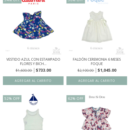
VESTIDO AZUL CON ESTAMPADO
FALDÓN CEREMONIA 6 MESES
FLORES Y BICH...
FOQUE
$733.00
$1,045.00
$1,600.00
$2,100.00
52
%
OFF
62
%
OFF