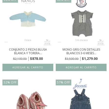
CONJUNTO 2 PIEZAS BLUSA
MONO GRIS CON DETALLES
BLANCA Y TORERA...
BLANCOS 3-6 MESES...
$878.00
$1,279.00
$2,100.00
$3,500.00
52
%
OFF
57
%
OFF