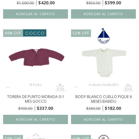
$420.00
$399.00
$1,000.00
$850.00
66
%
OFF
52
%
OFF
TORERA DE PUNTO MORADA 0-1
BODY BLANCO CUELLO PIQUE 6
MES GOCCO
MESES BABIDU
$337.00
$182.00
$990.00
$380.00
58
%
OFF
63
%
OFF