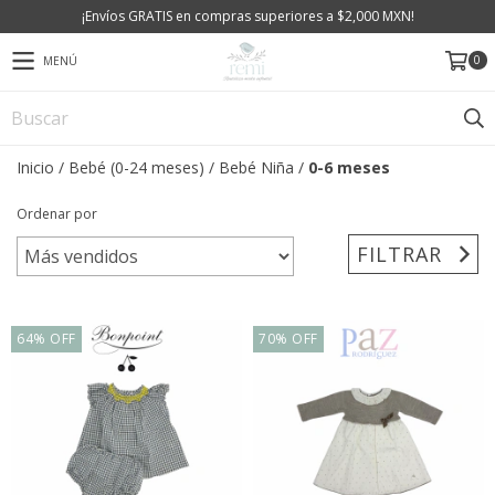
¡Envíos GRATIS en compras superiores a $2,000 MXN!
0
MENÚ
Inicio
/
Bebé (0-24 meses)
/
Bebé Niña
/
0-6 meses
Ordenar por
FILTRAR
64
%
OFF
70
%
OFF