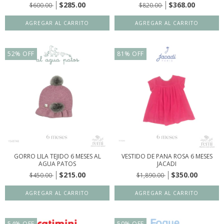
$285.00
$368.00
$600.00
$820.00
52
%
OFF
81
%
OFF
GORRO LILA TEJIDO 6 MESES AL
VESTIDO DE PANA ROSA 6 MESES
AGUA PATOS
JACADI
$215.00
$350.00
$450.00
$1,890.00
54
%
OFF
50
%
OFF