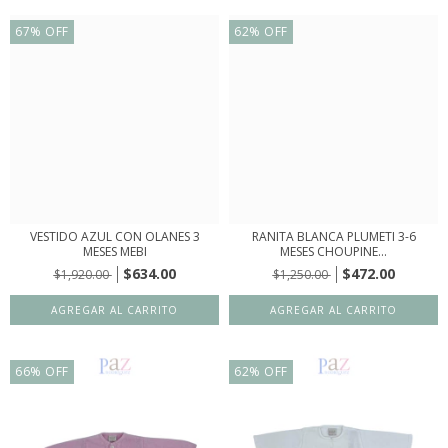
67
%
OFF
62
%
OFF
VESTIDO AZUL CON OLANES 3
RANITA BLANCA PLUMETI 3-6
MESES MEBI
MESES CHOUPINE...
$634.00
$472.00
$1,920.00
$1,250.00
66
%
OFF
62
%
OFF