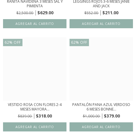
RANITA NAVIDEÑA 3 MESES SAL Y
LEGGINGS ROJOS 3-6 MESES JANIE
PIMIENTA
AND JACK
$629.00
$211.00
$2,500.00
$552.00
62
%
OFF
62
%
OFF
VESTIDO ROSA CON FLORES 2-4
PANTALÓN PANA AZUL VERDOSO
MESES MAYORA...
6 MESES BONNE...
$318.00
$379.00
$839.00
$1,000.00