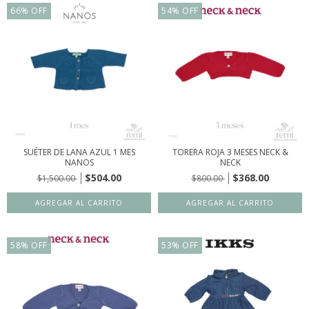
66
%
OFF
54
%
OFF
SUÉTER DE LANA AZUL 1 MES
TORERA ROJA 3 MESES NECK &
NANOS
NECK
$504.00
$368.00
$1,500.00
$800.00
58
%
OFF
53
%
OFF