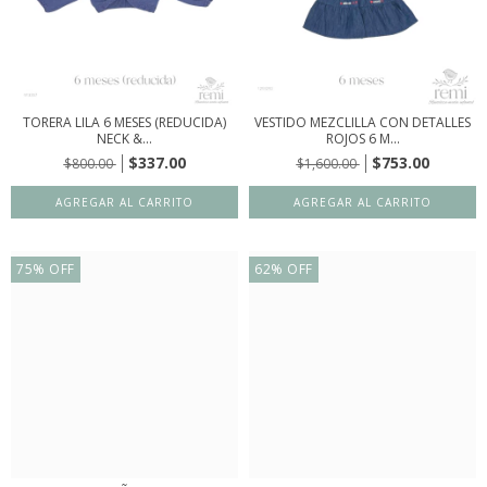
TORERA LILA 6 MESES (REDUCIDA)
VESTIDO MEZCLILLA CON DETALLES
NECK &...
ROJOS 6 M...
$337.00
$753.00
$800.00
$1,600.00
75
%
OFF
62
%
OFF