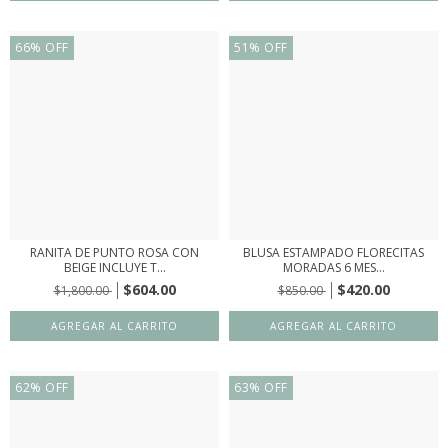
66
%
OFF
51
%
OFF
RANITA DE PUNTO ROSA CON
BLUSA ESTAMPADO FLORECITAS
BEIGE INCLUYE T...
MORADAS 6 MES...
$604.00
$420.00
$1,800.00
$850.00
62
%
OFF
63
%
OFF