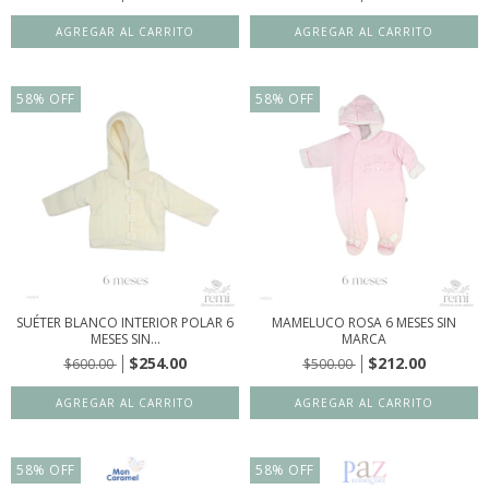
58
%
OFF
58
%
OFF
SUÉTER BLANCO INTERIOR POLAR 6
MAMELUCO ROSA 6 MESES SIN
MESES SIN...
MARCA
$254.00
$212.00
$600.00
$500.00
58
%
OFF
58
%
OFF