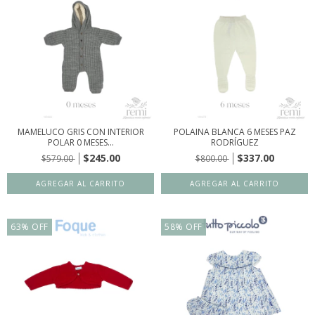
MAMELUCO GRIS CON INTERIOR
POLAINA BLANCA 6 MESES PAZ
POLAR 0 MESES...
RODRÍGUEZ
$245.00
$337.00
$579.00
$800.00
63
%
OFF
58
%
OFF