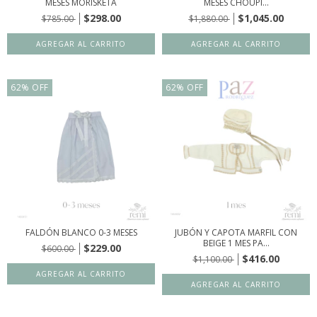
MESES MORISKETA
MESES CHOUPI...
$298.00
$1,045.00
$785.00
$1,880.00
62
%
OFF
62
%
OFF
FALDÓN BLANCO 0-3 MESES
JUBÓN Y CAPOTA MARFIL CON
BEIGE 1 MES PA...
$229.00
$600.00
$416.00
$1,100.00