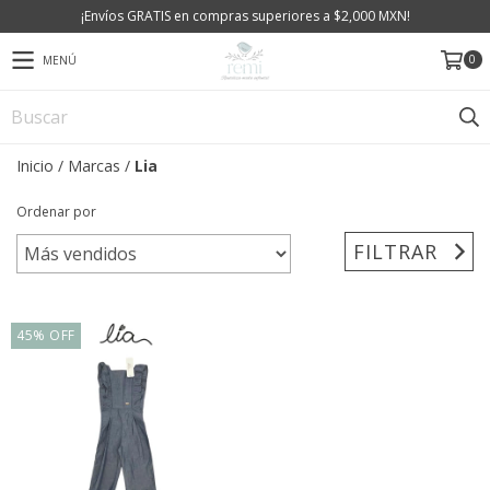
¡Envíos GRATIS en compras superiores a $2,000 MXN!
0
MENÚ
Inicio
/
Marcas
/
Lia
Ordenar por
FILTRAR
45
%
OFF