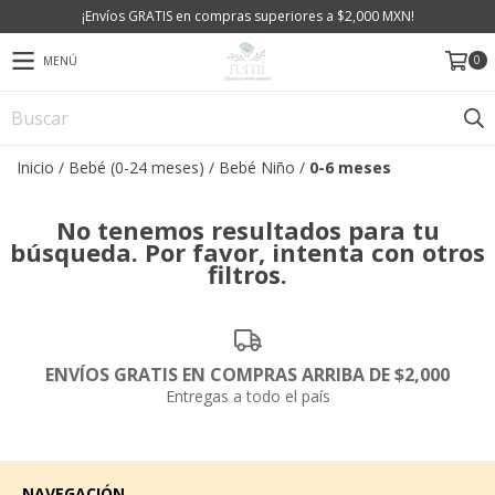
¡Envíos GRATIS en compras superiores a $2,000 MXN!
0
MENÚ
Inicio
/
Bebé (0-24 meses)
/
Bebé Niño
/
0-6 meses
No tenemos resultados para tu
búsqueda. Por favor, intenta con otros
filtros.
ENVÍOS GRATIS EN COMPRAS ARRIBA DE $2,000
Entregas a todo el país
NAVEGACIÓN