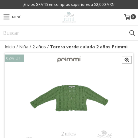
¡Envíos GRATIS en compras superiores a $2,000 MXN!
0
MENÚ
Inicio
/
Niña
/
2 años
/
Torera verde calada 2 años Primmi
62
%
OFF