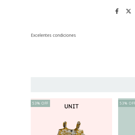
Excelentes condiciones
53
%
OFF
53
%
OF