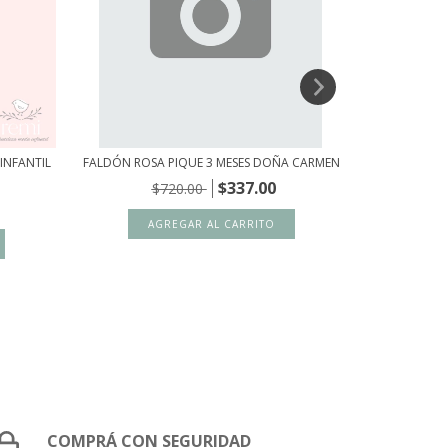
INFANTIL
FALDÓN ROSA PIQUE 3 MESES DOÑA CARMEN
VESTIDO TI
$337.00
$720.00
$
COMPRÁ CON SEGURIDAD