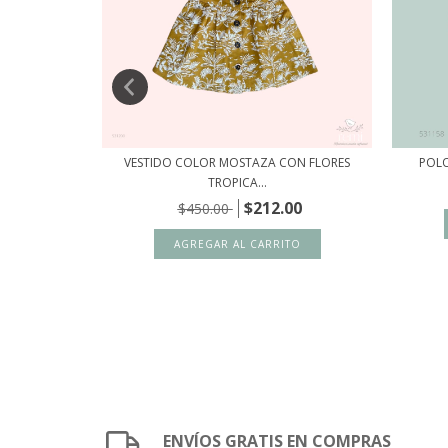
CK & NECK
VESTIDO COLOR MOSTAZA CON FLORES
POLO
TROPICA...
00
$212.00
$450.00
ENVÍOS GRATIS EN COMPRAS