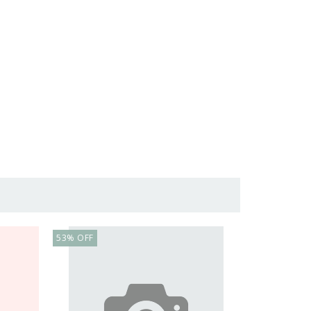
53
%
OFF
69
%
OFF