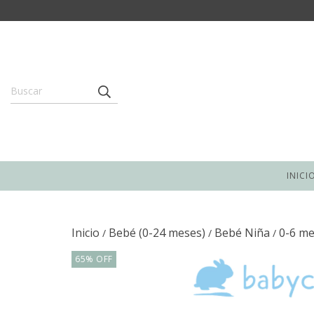
INICI
Inicio
Bebé (0-24 meses)
Bebé Niña
0-6 m
/
/
/
65
%
OFF