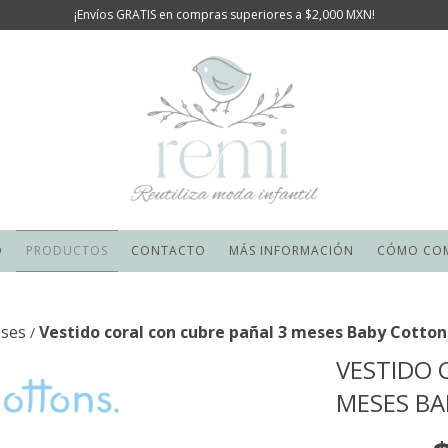
¡Envíos GRATIS en compras superiores a $2,000 MXN!
O
PRODUCTOS
CONTACTO
MÁS INFORMACIÓN
CÓMO CO
eses
Vestido coral con cubre pañal 3 meses Baby Cotton
/
VESTIDO 
MESES B