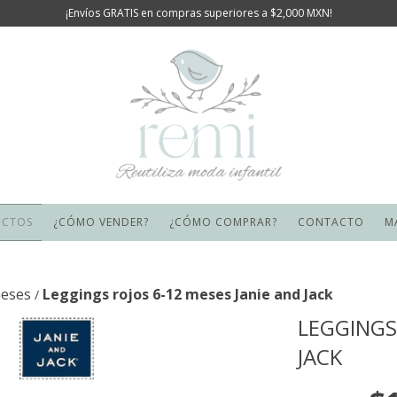
¡Envíos GRATIS en compras superiores a $2,000 MXN!
UCTOS
¿CÓMO VENDER?
¿CÓMO COMPRAR?
CONTACTO
M
meses
Leggings rojos 6-12 meses Janie and Jack
/
LEGGINGS
JACK