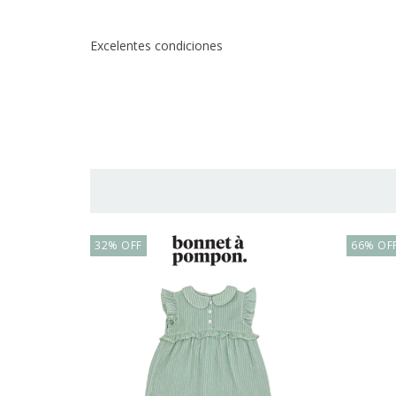
Excelentes condiciones
32
%
OFF
66
%
OF