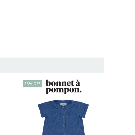
53
%
OFF
61
%
OFF