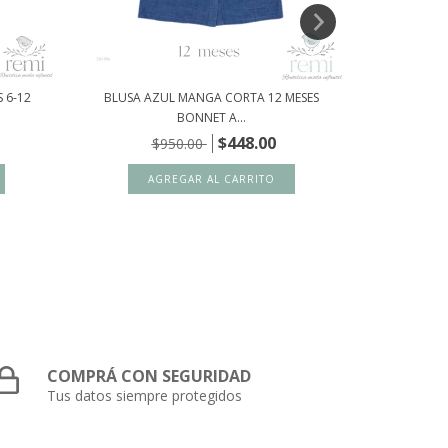
 6-12
BLUSA AZUL MANGA CORTA 12 MESES
POLOLO ES
BONNET A...
$448.00
$950.00
COMPRÁ CON SEGURIDAD
Tus datos siempre protegidos