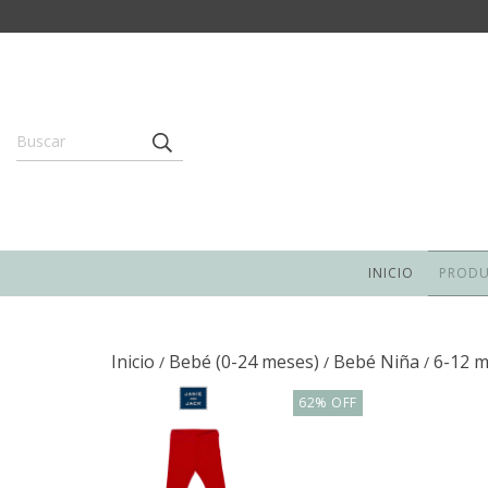
INICIO
PROD
Inicio
Bebé (0-24 meses)
Bebé Niña
6-12 
/
/
/
62
%
OFF