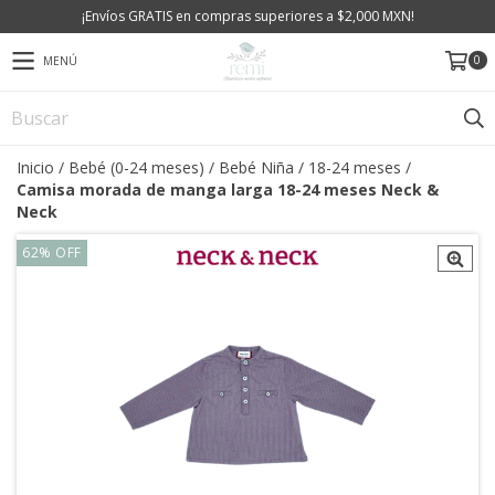
¡Envíos GRATIS en compras superiores a $2,000 MXN!
0
MENÚ
Inicio
/
Bebé (0-24 meses)
/
Bebé Niña
/
18-24 meses
/
Camisa morada de manga larga 18-24 meses Neck &
Neck
62
%
OFF