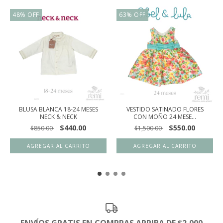
48
%
OFF
63
%
OFF
BLUSA BLANCA 18-24 MESES
VESTIDO SATINADO FLORES
NECK & NECK
CON MOÑO 24 MESE...
$440.00
$550.00
$850.00
$1,500.00