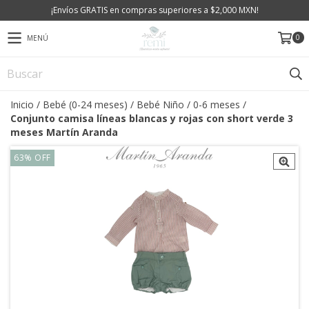
¡Envíos GRATIS en compras superiores a $2,000 MXN!
0
MENÚ
Inicio
/
Bebé (0-24 meses)
/
Bebé Niño
/
0-6 meses
/
Conjunto camisa líneas blancas y rojas con short verde 3
meses Martín Aranda
63
%
OFF