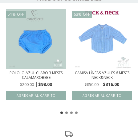
51
%
OFF
63
%
OFF
POLOLO AZUL CLARO 3 MESES
CAMISA LÍNEAS AZULES 6 MESES
CALAMAROBEBE
NECK&NECK
$98.00
$316.00
$200.00
$850.00