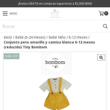
¡Envíos GRATIS en compras superiores a $2,000 MXN!
0
MENÚ
Inicio
/
Bebé (0-24 meses)
/
Bebé Niño
/
6-12 meses
/
Conjunto peto amarillo y camisa blanca 6-12 meses
(reducido) Tiny Bombom
56
%
OFF