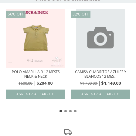
66
%
OFF
32
%
OFF
POLO AMARILLA 9-12 MESES
CAMISA CUADRITOS AZULES Y
NECK & NECK
BLANCOS 12 MES...
$204.00
$1,149.00
$600.00
$1,700.00