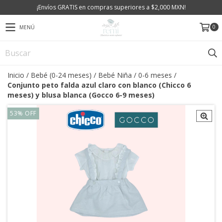
¡Envíos GRATIS en compras superiores a $2,000 MXN!
0
MENÚ
Inicio
/
Bebé (0-24 meses)
/
Bebé Niña
/
0-6 meses
/
Conjunto peto falda azul claro con blanco (Chicco 6
meses) y blusa blanca (Gocco 6-9 meses)
53
%
OFF