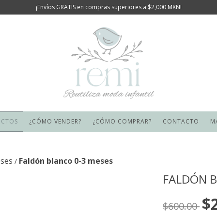
¡Envíos GRATIS en compras superiores a $2,000 MXN!
UCTOS
¿CÓMO VENDER?
¿CÓMO COMPRAR?
CONTACTO
M
eses
Faldón blanco 0-3 meses
/
FALDÓN B
$
$600.00