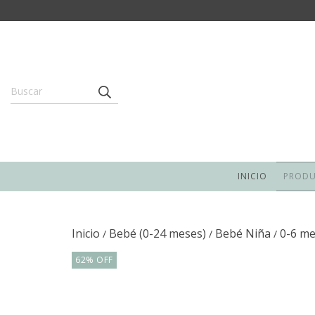
INICIO
PROD
Inicio
Bebé (0-24 meses)
Bebé Niña
0-6 m
/
/
/
62
%
OFF