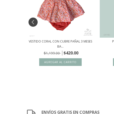
SES GOCCO
VESTIDO CORAL CON CUBRE PAÑAL 3 MESES
P
BA...
00
$420.00
$1,199.00
ENVÍOS GRATIS EN COMPRAS