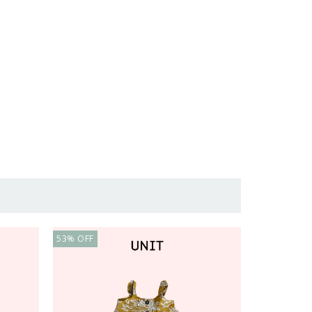
53
%
OFF
52
%
OFF