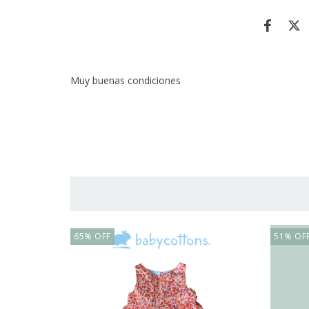
Muy buenas condiciones
65
%
OFF
51
%
OF