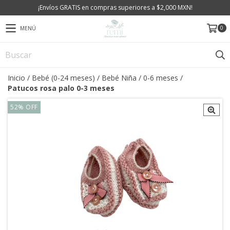
¡Envíos GRATIS en compras superiores a $2,000 MXN!
0
MENÚ
Inicio
/
Bebé (0-24 meses)
/
Bebé Niña
/
0-6 meses
/
Patucos rosa palo 0-3 meses
52
%
OFF