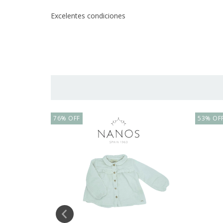
Excelentes condiciones
76
%
OFF
53
%
OF