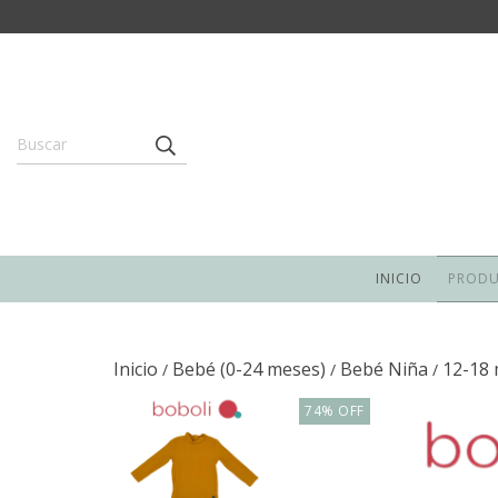
INICIO
PROD
Inicio
Bebé (0-24 meses)
Bebé Niña
12-18
/
/
/
74
%
OFF