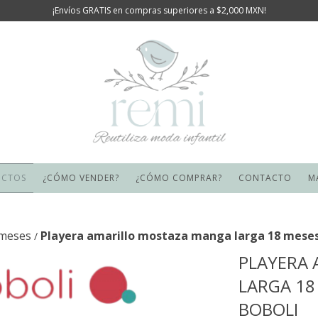
¡Envíos GRATIS en compras superiores a $2,000 MXN!
UCTOS
¿CÓMO VENDER?
¿CÓMO COMPRAR?
CONTACTO
M
 meses
Playera amarillo mostaza manga larga 18 meses 
/
PLAYERA
LARGA 18
BOBOLI