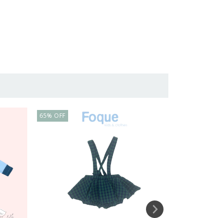
65
%
OFF
58
%
OFF