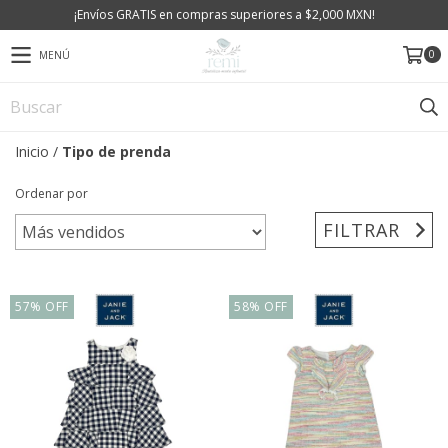
¡Envíos GRATIS en compras superiores a $2,000 MXN!
0
MENÚ
Inicio
/
Tipo de prenda
Ordenar por
FILTRAR
57
%
OFF
58
%
OFF