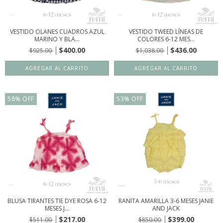
VESTIDO OLANES CUADROS AZUL
VESTIDO TWEED LÍNEAS DE
MARINO Y BLA...
COLORES 6-12 MES...
$400.00
$436.00
$925.00
$1,038.00
58
%
OFF
53
%
OFF
BLUSA TIRANTES TIE DYE ROSA 6-12
RANITA AMARILLA 3-6 MESES JANIE
MESES J...
AND JACK
$217.00
$399.00
$511.00
$850.00