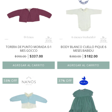
TORERA DE PUNTO MORADA 0-1
BODY BLANCO CUELLO PIQUE 6
MES GOCCO
MESES BABIDU
$337.00
$182.00
$990.00
$380.00
58
%
OFF
37
%
OFF