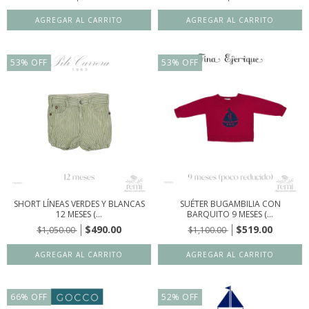
53
%
OFF
53
%
OFF
SHORT LÍNEAS VERDES Y BLANCAS
SUÉTER BUGAMBILIA CON
12 MESES (...
BARQUITO 9 MESES (...
$490.00
$519.00
$1,050.00
$1,100.00
66
%
OFF
52
%
OFF