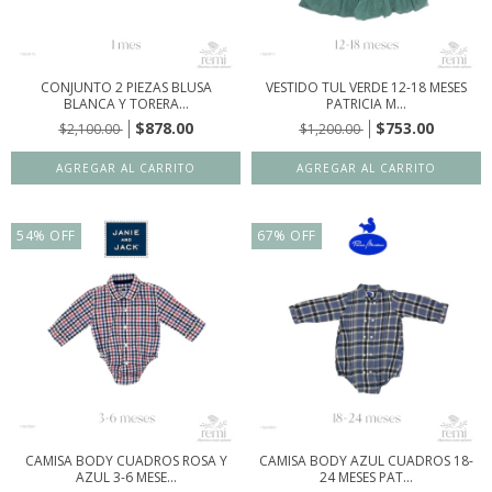
CONJUNTO 2 PIEZAS BLUSA
VESTIDO TUL VERDE 12-18 MESES
BLANCA Y TORERA...
PATRICIA M...
$878.00
$753.00
$2,100.00
$1,200.00
54
%
OFF
67
%
OFF
CAMISA BODY CUADROS ROSA Y
CAMISA BODY AZUL CUADROS 18-
AZUL 3-6 MESE...
24 MESES PAT...