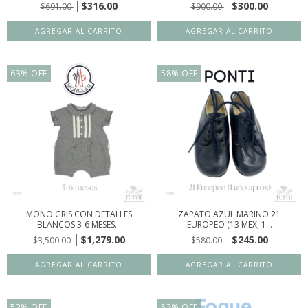
$316.00
$300.00
$691.00
$900.00
63
%
OFF
58
%
OFF
MONO GRIS CON DETALLES
ZAPATO AZUL MARINO 21
BLANCOS 3-6 MESES...
EUROPEO (13 MEX, 1...
$1,279.00
$245.00
$3,500.00
$580.00
52
%
OFF
53
%
OFF