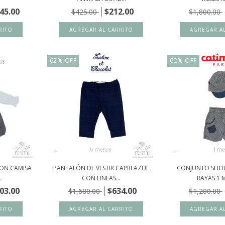
45.00
$212.00
$425.00
$1,800.00
62
%
OFF
62
%
OFF
CON CAMISA
PANTALÓN DE VESTIR CAPRI AZUL
CONJUNTO SHOR
.
CON LINEAS...
RAYAS 1 M
03.00
$634.00
$1,680.00
$1,200.00