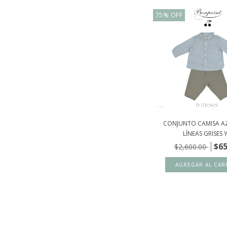
75
%
OFF
CONJUNTO CAMISA A
LÍNEAS GRISES Y.
$65
$2,600.00