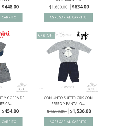
$448.00
$634.00
$1,680.00
67
%
OFF
T Y GORRA DE
CONJUNTO SUÉTER GRIS CON
ES CA...
PERRO Y PANTALÓ...
$454.00
$1,536.00
$4,600.00