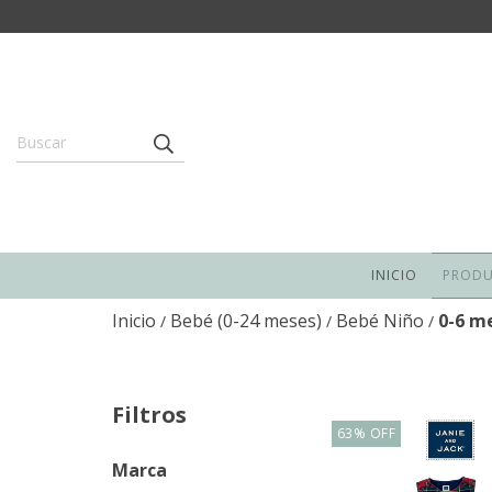
INICIO
PROD
Inicio
Bebé (0-24 meses)
Bebé Niño
0-6 m
/
/
/
Filtros
63
%
OFF
Marca