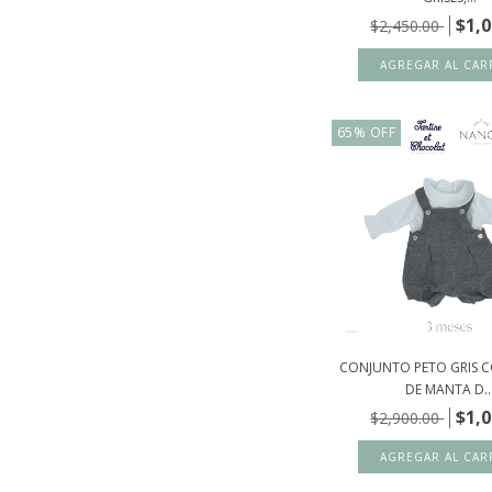
$1,0
$2,450.00
65
%
OFF
CONJUNTO PETO GRIS 
DE MANTA D..
$1,0
$2,900.00