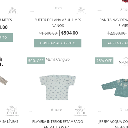
 MESES
SUÉTER DE LANA AZUL 1 MES
RANITA NAVIDEÑA
NANOS
PIMIE
9.00
$504.00
$1,500.00
$2,500.00
50
%
OFF
75
%
OFF
ISA LÍNEAS
PLAYERA INTERIOR ESTAMPADO
JERSEY ACQUA C
ANIMALITOS AZ...
MESES 