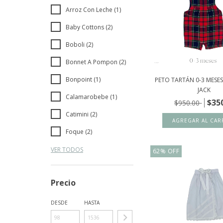
Arroz Con Leche (1)
Baby Cottons (2)
Boboli (2)
Bonnet A Pompon (2)
Bonpoint (1)
PETO TARTÁN 0-3 MESES
JACK
Calamarobebe (1)
$35
$950.00
Catimini (2)
Foque (2)
VER TODOS
62
%
OFF
Precio
DESDE
HASTA