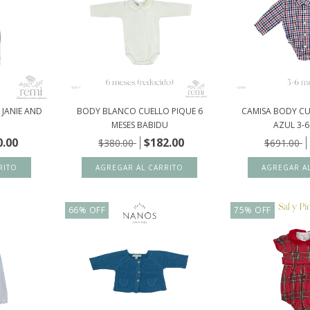
 JANIE AND
BODY BLANCO CUELLO PIQUE 6
CAMISA BODY C
MESES BABIDU
AZUL 3-6 
0.00
$182.00
$380.00
$691.00
66
%
OFF
75
%
OFF