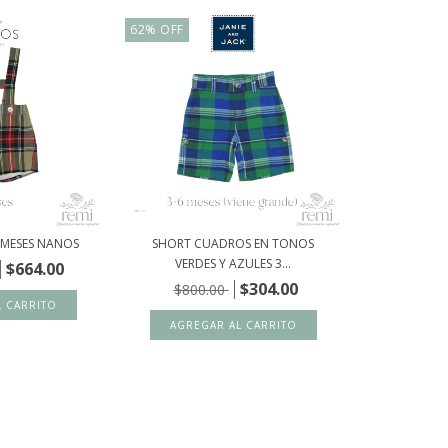
62
%
OFF
 MESES NANOS
SHORT CUADROS EN TONOS
VERDES Y AZULES 3...
$664.00
$304.00
$800.00