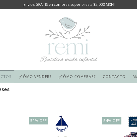
¡Envíos GRATIS en compras superiores a $2,000 MXN!
UCTOS
¿CÓMO VENDER?
¿CÓMO COMPRAR?
CONTACTO
M
eses
52
%
OFF
54
%
OFF