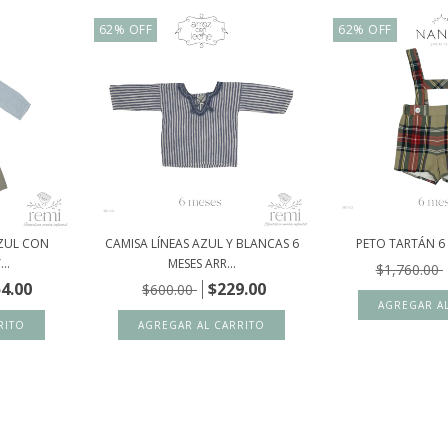
62
%
OFF
62
%
OFF
ZUL CON
CAMISA LÍNEAS AZUL Y BLANCAS 6
PETO TARTÁN 6
..
MESES ARR...
$1,760.00
4.00
$229.00
$600.00