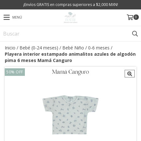
¡Envíos GRATIS en compras superiores a $2,000 MXN!
0
MENÚ
Inicio
/
Bebé (0-24 meses)
/
Bebé Niño
/
0-6 meses
/
Playera interior estampado animalitos azules de algodón
pima 6 meses Mamá Canguro
50
%
OFF