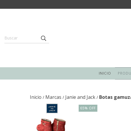
INICIO
PROD
Inicio
Marcas
Janie and Jack
Botas gamuza 
/
/
/
65
%
OFF