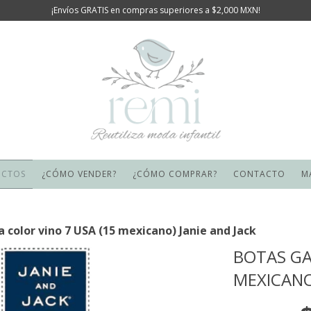
¡Envíos GRATIS en compras superiores a $2,000 MXN!
UCTOS
¿CÓMO VENDER?
¿CÓMO COMPRAR?
CONTACTO
M
color vino 7 USA (15 mexicano) Janie and Jack
BOTAS GA
MEXICANO