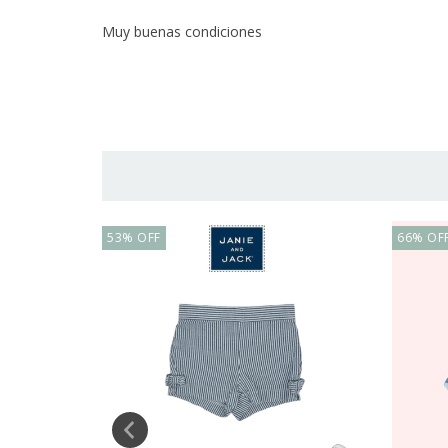
Muy buenas condiciones
53
%
OFF
66
%
OF