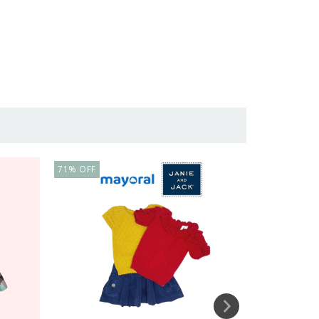
71
%
OFF
63
%
OFF